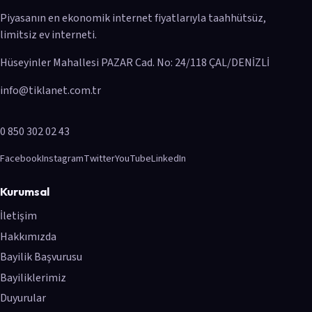
Piyasanın en ekonomik internet fiyatlarıyla taahhütsüz,
limitsiz ev interneti.
Hüseyinler Mahallesi PAZAR Cad. No: 24/118 ÇAL/DENİZLİ
info@tiklanet.com.tr
0 850 302 02 43
Facebook
Instagram
Twitter
YouTube
LinkedIn
Kurumsal
İletişim
Hakkımızda
Bayilik Başvurusu
Bayiliklerimiz
Duyurular