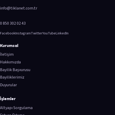
info@tiklanet.com.tr
0 850 302 02 43
Facebook
Instagram
Twitter
YouTube
LinkedIn
Kurumsal
İletişim
Hakkımızda
Bayilik Başvurusu
Bayiliklerimiz
Duyurular
İşlemler
Altyapı Sorgulama