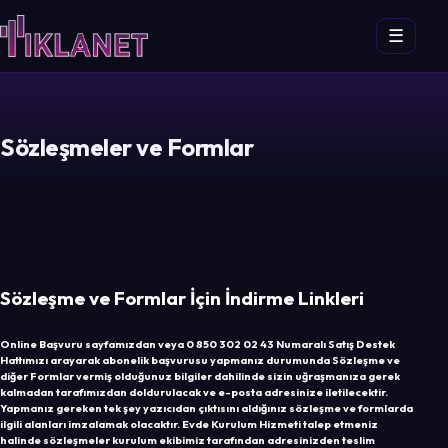
☰
Sözleşmeler ve Formlar
Sözleşme ve Formlar İçin İndirme Linkleri
Online Başvuru sayfamızdan veya 0 850 302 02 43 Numaralı Satış Destek
Hattımızı arayarak abonelik başvurusu yapmanız durumunda Sözleşme ve
diğer Formlar vermiş olduğunuz bilgiler dahilinde sizin uğraşmanıza gerek
kalmadan tarafımızdan doldurulacak ve e-posta adresinize iletilecektir.
Yapmanız gereken tek şey yazıcıdan çıktısını aldığınız sözleşme ve formlarda
ilgili alanları imzalamak olacaktır. Evde Kurulum Hizmeti talep etmeniz
halinde sözleşmeler kurulum ekibimiz tarafından adresinizden teslim